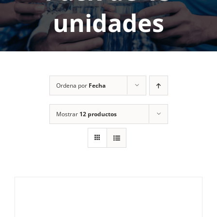
unidades
Ordena por
Fecha
Mostrar
12 productos